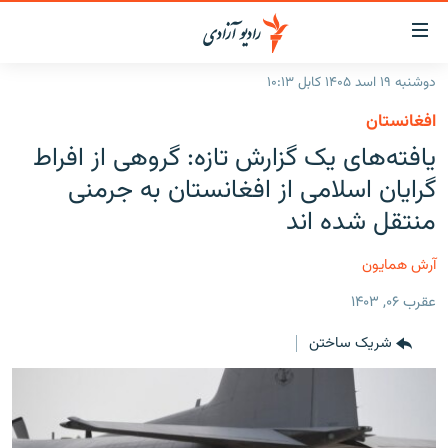
ینک‌های
ابل
سترسی
دوشنبه ۱۹ اسد ۱۴۰۵ کابل ۱۰:۱۳
ازگشت
صفحه نخست
افغانستان
ه
گزارش‌ها
یافته‌های یک گزارش تازه: گروهی از افراط
تن
صلی
خبرها
افغانستان
گرایان اسلامی از افغانستان به جرمنی
ازگشت
جدول نشرات
منتقل شده اند
منطقه
افغانستان
ه
نوی
مصاحبه‌ها
جهان
شرق میانه
آرش همایون
صلی
برنامه‌ها
جهان
راجعه
عقرب ۰۶, ۱۴۰۳
ه
مجموعه تصویری
فحه
شریک ساختن
ورزش
ستجو
بحران مهاجرت
'کووید-۱۹'