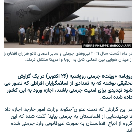
تماس
صفحه پشتو
Azadi English
به ما بپیوندید
در ماه اگست سال ۲۰۲۱ نیروهای جرمنی و سایر اعضای ناتو هزاران افغان را
از میدان هوایی بین المللی کابل به اروپا و امریکا منتقل کردند.
روزنامه «ویلت» جرمنی روزشنبه (۲۶ اکتوبر) در یک گزارش
همۀ سایت‌های رادیو آزادی/ رادیو اروپای آزاد
تحقیقی نوشته که به تعدادی از اسلامگرایان افراطی که تصور می
شود تهدیدی برای امنیت جرمنی باشند، اجازه ورود به این کشور
داده شده است.
در این گزارش که تحت عنوان"چگونه وزارت امور خارجه اجازه داد
تا تهدیدهایی از افغانستان به جرمنی بیاید" گفته شده که این
گروه از اتباع افغانستان به صورت غیرقانونی وارد جرمنی شده
اند.