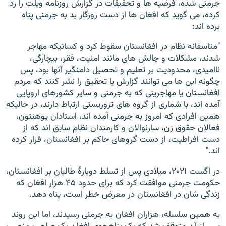
جرمنی شده، فرضیه ها و تحقیقات در گزارش روزنامه ویلت را رد
کرده، می گوید که افغان ها از دست روزگار بد به جرمنی پناه
برده اند:
"متاسفانه نظام در افغانستان سقوط کرد و کسانیکه مهاجر
شدند، مشکلات و چالش های مانند امنیت، فقر، بیچارگی،
ناامیدی، محدودیت بر تعلیم و تحصیل دامنگیر آنها بود، پس
چگونه این ها می توانند گزارش یا تحقیق را نشر کنند که مردم
افغانستان یا مهاجرینی که به جرمنی و سایر کشورهای اروپایی
آمده اند، با شماری از گروه های تروریستی ارتباط دارند، در حالیکه
همین افرادی که امروز به جرمنی آمده اند، استادان پوهنتون،
فعالان حقوق زن، سارنوالان و کارمندان نظام سابق اند که از
دست افراطیت، از دست گروهای حاکم بر افغانستان، فرار کرده
اند."
در اگست ۲۰۲۱، میلادی پس از تسلط دوبارۀ طالبان بر افغانستان،
حکومت جرمنی موافقت کرد که برای حدود ۴۵ هزار افغان که
زندگی شان در افغانستان در معرض خطر است، پناه دهد.
به همین سلسله، هزاران افغان به جرمنی رسیدند، اما این روند