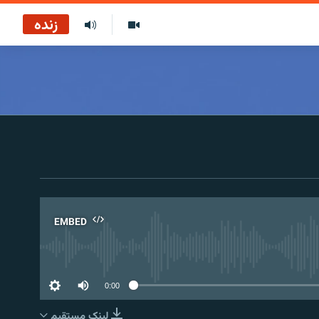
زنده
EMBED
No 
0:00
لینک مستقیم