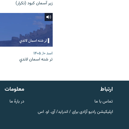
زیر آسمان کبود (تکرار)
اسد ۱۰, ۱۴۰۵
تر شنه اسمان لاندې
صفحه پشتو
Azadi English
به ما بپیوندید
ارتباط
معلومات
تماس با ما
در بارۀ ما
اپلیکیشن رادیو آزادی برای / اندراید/ آی. او. اس
همۀ سایت‌های رادیو آزادی/ رادیو
اروپای آزاد