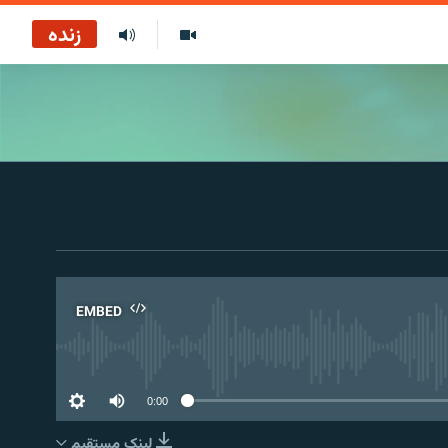
زنده
EMBED
No 
0:00
لینک مستقیم