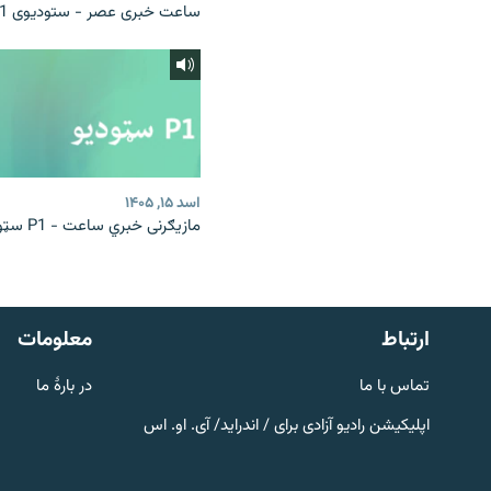
ساعت خبری عصر - ستودیوی P1
اسد ۱۵, ۱۴۰۵
مازیګرنی خبري ساعت - P1 سټوډیو
صفحه پشتو
Azadi English
به ما بپیوندید
ارتباط
معلومات
تماس با ما
در بارۀ ما
اپلیکیشن رادیو آزادی برای / اندراید/ آی. او. اس
همۀ سایت‌های رادیو آزادی/ رادیو
اروپای آزاد