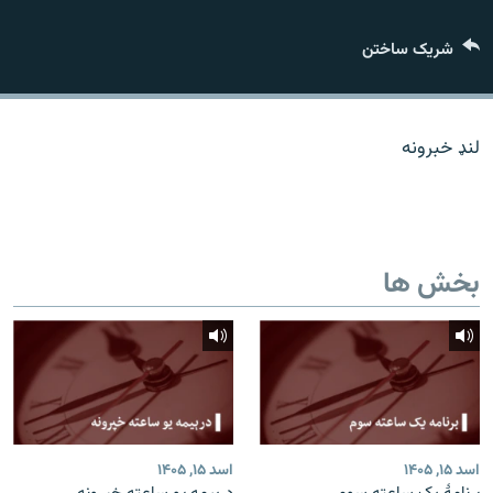
تماس
شریک ساختن
صفحه پشتو
Azadi English
لنډ خبرونه
به ما بپیوندید
بخش ها
همۀ سایت‌های رادیو آزادی/ رادیو اروپای آزاد
اسد ۱۵, ۱۴۰۵
اسد ۱۵, ۱۴۰۵