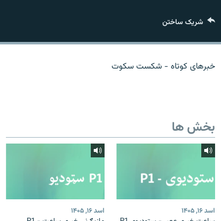
تماس
شریک ساختن
صفحه پشتو
Azadi English
خبرهای کوتاه - شکست سکوت
به ما بپیوندید
بخش ها
همۀ سایت‌های رادیو آزادی/ رادیو اروپای آزاد
اسد ۱۶, ۱۴۰۵
اسد ۱۶, ۱۴۰۵