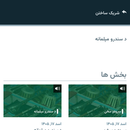
تماس
شریک ساختن
صفحه پشتو
Azadi English
د سندرو مېلمانه
به ما بپیوندید
بخش ها
همۀ سایت‌های رادیو آزادی/ رادیو اروپای آزاد
اسد ۱۷, ۱۴۰۵
اسد ۱۷, ۱۴۰۵