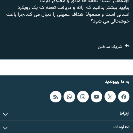
اجتماعی است؟ تحفه ها مادی و معنوی دارند؟
تماس
بیایید بیشتر بدانیم که ارائه و دریافت تحفه که یک رویکرد
انسانی است و معمولا اهداف عمیقی را دنبال می کند،چرا باعث
صفحه پشتو
خوشحالی می شود؟
Azadi English
شریک ساختن
به ما بپیوندید
همۀ سایت‌های رادیو آزادی/ رادیو اروپای آزاد
به ما بپیوندید
ارتباط
معلومات