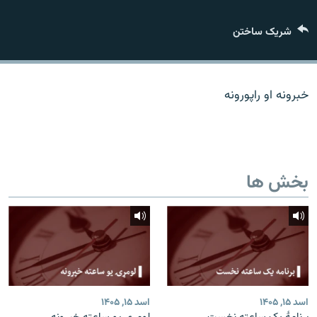
تماس
شریک ساختن
صفحه پشتو
Azadi English
خبرونه او راپورونه
به ما بپیوندید
بخش ها
همۀ سایت‌های رادیو آزادی/ رادیو اروپای آزاد
اسد ۱۵, ۱۴۰۵
اسد ۱۵, ۱۴۰۵