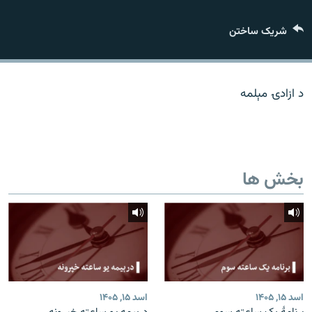
تماس
شریک ساختن
صفحه پشتو
Azadi English
د ازادۍ مېلمه
به ما بپیوندید
بخش ها
همۀ سایت‌های رادیو آزادی/ رادیو اروپای آزاد
اسد ۱۵, ۱۴۰۵
اسد ۱۵, ۱۴۰۵