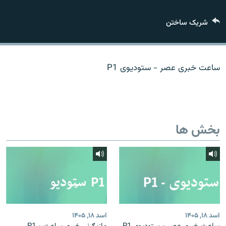
تماس
شریک ساختن
صفحه پشتو
Azadi English
ساعت خبری عصر - ستودیوی P1
به ما بپیوندید
بخش ها
همۀ سایت‌های رادیو آزادی/ رادیو اروپای آزاد
اسد ۱۸, ۱۴۰۵
اسد ۱۸, ۱۴۰۵