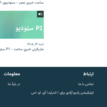
ساعت خبری عصر - ستودیوی P1
اسد ۱۴, ۱۴۰۵
مازیګرنی خبري ساعت - P1 سټوډیو
صفحه پشتو
Azadi English
به ما بپیوندید
ارتباط
معلومات
تماس با ما
در بارۀ ما
اپلیکیشن رادیو آزادی برای / اندراید/ آی. او. اس
همۀ سایت‌های رادیو آزادی/ رادیو
اروپای آزاد