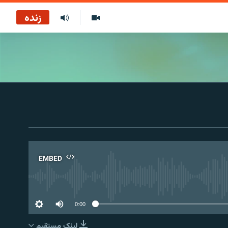
زنده
EMBED
No 
0:00
لینک مستقیم