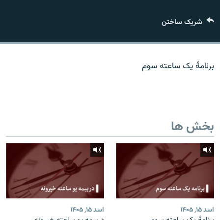
تماس
شریک ساختن
صفحه پشتو
Azadi English
برنامۀ یک ساعته سوم
به ما بپیوندید
بخش ها
همۀ سایت‌های رادیو آزادی/ رادیو اروپای آزاد
اسد ۱۵, ۱۴۰۵
اسد ۱۵, ۱۴۰۵