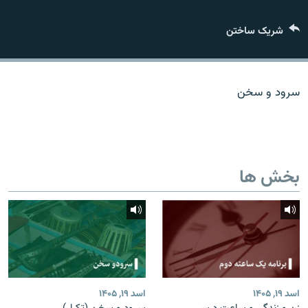
تماس
شریک ساختن
صفحه پشتو
Azadi English
سرود و سخن
به ما بپیوندید
بخش ها
همۀ سایت‌های رادیو آزادی/ رادیو اروپای آزاد
اسد ۱۹, ۱۴۰۵
اسد ۱۹, ۱۴۰۵