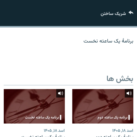
تماس
شریک ساختن
صفحه پشتو
Azadi English
برنامۀ یک ساعته نخست
به ما بپیوندید
بخش ها
همۀ سایت‌های رادیو آزادی/ رادیو اروپای آزاد
اسد ۱۸, ۱۴۰۵
اسد ۱۸, ۱۴۰۵