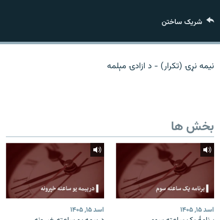
تماس
شریک ساختن
صفحه پشتو
Azadi English
نیمه نړۍ (تکرار) - د ازادۍ مېلمه
به ما بپیوندید
بخش ها
همۀ سایت‌های رادیو آزادی/ رادیو اروپای آزاد
اسد ۱۵, ۱۴۰۵
اسد ۱۵, ۱۴۰۵