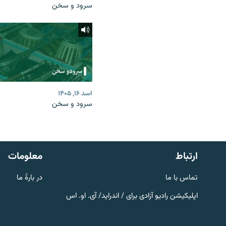
سرود و سخن
اسد ۱۶, ۱۴۰۵
سرود و سخن
صفحه پشتو
Azadi English
به ما بپیوندید
ارتباط
معلومات
تماس با ما
در بارۀ ما
اپلیکیشن رادیو آزادی برای / اندراید/ آی. او. اس
همۀ سایت‌های رادیو آزادی/ رادیو
اروپای آزاد