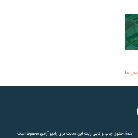
خش ها
همۀ حقوق چاپ و کاپی رایت این سایت برای رادیو آزادی محفوظ است