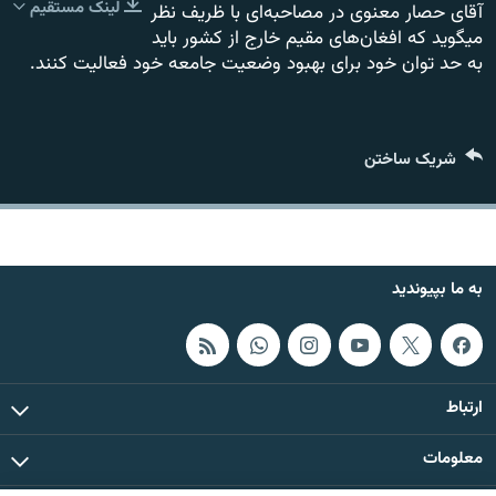
لینک مستقیم
آقای حصار معنوی در مصاحبه‌ای با ظریف نظر
تماس
میگوید که افغان‌های مقیم خارج از کشور باید
به حد توان خود برای بهبود وضعیت جامعه خود فعالیت کنند.
صفحه پشتو
Azadi English
شریک ساختن
به ما بپیوندید
همۀ سایت‌های رادیو آزادی/ رادیو اروپای آزاد
به ما بپیوندید
ارتباط
معلومات