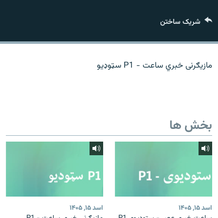
تماس
شریک ساختن
صفحه پشتو
Azadi English
مازیګرنی خبري ساعت - P1 سټوډیو
به ما بپیوندید
بخش ها
همۀ سایت‌های رادیو آزادی/ رادیو اروپای آزاد
اسد ۱۵, ۱۴۰۵
اسد ۱۵, ۱۴۰۵