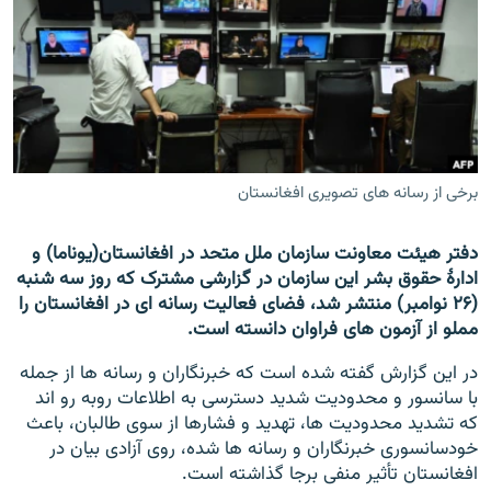
تماس
صفحه پشتو
Azadi English
به ما بپیوندید
برخی از رسانه های تصویری افغانستان
دفتر هیئت معاونت سازمان ملل متحد در افغانستان(یوناما) و
همۀ سایت‌های رادیو آزادی/ رادیو اروپای آزاد
ادارۀ حقوق بشر این سازمان در گزارشی مشترک که روز سه شنبه
(۲۶ نوامبر) منتشر شد، فضای فعالیت رسانه ای در افغانستان را
مملو از آزمون های فراوان دانسته است.
در این گزارش گفته شده است که خبرنگاران و رسانه ها از جمله
با سانسور و محدودیت شدید دسترسی به اطلاعات روبه رو اند
که تشدید محدودیت ها، تهدید و فشارها از سوی طالبان، باعث
خودسانسوری خبرنگاران و رسانه ها شده، روی آزادی بیان در
افغانستان تأثیر منفی برجا گذاشته است.