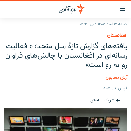
ینک‌های
ابل
سترسی
جمعه ۱۶ اسد ۱۴۰۵ کابل ۰۳:۳۱
ازگشت
صفحه نخست
افغانستان
ه
گزارش‌ها
یافته‌های گزارش تازهٔ ملل متحد؛ « فعالیت
تن
صلی
خبرها
افغانستان
رسانه‌ای در افغانستان با چالش‌های فراوان
ازگشت
جدول نشرات
رو به رو است»
منطقه
افغانستان
ه
نوی
مصاحبه‌ها
جهان
شرق میانه
آرش همایون
صلی
برنامه‌ها
جهان
راجعه
قوس ۰۷, ۱۴۰۳
ه
مجموعه تصویری
فحه
شریک ساختن
ورزش
ستجو
بحران مهاجرت
'کووید-۱۹'