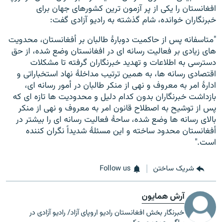
افغانستان را یکی از پر آزمون ترین کشورهای جهان برای
خبرنگاران خوانده، شام گذشته به رادیو آزادی گفت:
"متاسفانه پس از حاکمیت دوبارۀ طالبان بر أفغانستان، محدویت
های زیادی بر فعالیت رسانه ای در افغانستان وضع شده، از حق
دسترسی به اطلاعات و تهدید خبرنگاران گرفته تا مشکلات
اقتصادی رسانه ها، به همین ترتیب مداخلۀ نهاد استخباراتی و
ادارۀ امر به معروف و نهی از منکر طالبان در أمور رسانه ای،
بازداشت خبرنگاران بدون کدام دلیل و محدودیت ها تازه ای که
پس از توشیح به اصطلاح قانون امر به معروف و نهی از منکر
بالای رسانه ها وضع شده، ساحۀ فعالیت رسانه ای را بیشتر در
أفغانستان محدود ساخته و این مسئلۀ شدیداً نگران کننده
است."
شریک ساختن
Follow us
آرش همایون
خبرنگار بخش افغانستان رادیو اروپای آزاد/ رادیو آزادی در