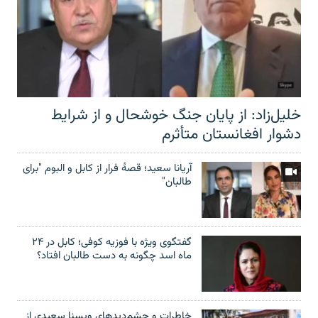
خلیل‌زاد: از پایان جنگ خوشحال و از شرایط
دشوار افغانستان متأثرم
آریانا سعید؛ قصۀ فرار از کابل و البوم "برای
طالبان"
گفتگوی ویژه با فوزیه کوفی؛ کابل در ۲۴
ماه اسد چگونه به دست طالبان افتاد؟
خاطرات و چشم‌دید‌های ویسنا سعیدی از