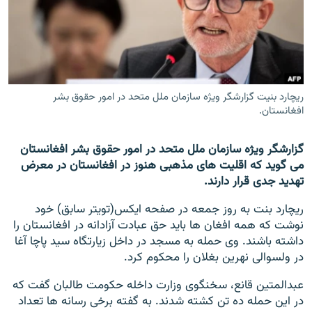
تماس
صفحه پشتو
Azadi English
ریچارد بنیت گزارشگر ویژه سازمان ملل متحد در امور حقوق بشر
افغانستان.
به ما بپیوندید
گزارشگر ویژه سازمان ملل متحد در امور حقوق بشر افغانستان
می گوید که اقلیت های مذهبی هنوز در افغانستان در معرض
همۀ سایت‌های رادیو آزادی/ رادیو اروپای آزاد
تهدید جدی قرار دارند.
ریچارد بنت به روز جمعه در صفحه ایکس(تویتر سابق) خود
نوشت که همه افغان ها باید حق عبادت آزادانه در افغانستان را
داشته باشند. وی حمله به مسجد در داخل زیارتگاه سید پاچا آغا
در ولسوالی نهرین بغلان را محکوم کرد.
عبدالمتین قانع، سخنگوی وزارت داخله حکومت طالبان گفت که
در این حمله ده تن کشته شدند. به گفته برخی رسانه ها تعداد