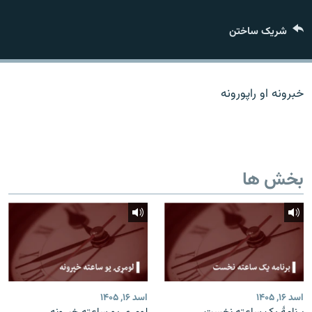
تماس
شریک ساختن
صفحه پشتو
Azadi English
خبرونه او راپورونه
به ما بپیوندید
بخش ها
همۀ سایت‌های رادیو آزادی/ رادیو اروپای آزاد
اسد ۱۶, ۱۴۰۵
اسد ۱۶, ۱۴۰۵