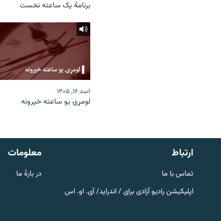
برنامۀ یک ساعته نخست
اسد ۱۶, ۱۴۰۵
لومړۍ یو ساعته خپرونه
صفحه پشتو
Azadi English
به ما بپیوندید
ارتباط
معلومات
تماس با ما
در بارۀ ما
اپلیکیشن رادیو آزادی برای / اندراید/ آی. او. اس
همۀ سایت‌های رادیو آزادی/ رادیو
اروپای آزاد