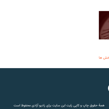
خش ها
همۀ حقوق چاپ و کاپی رایت این سایت برای رادیو آزادی محفوظ است