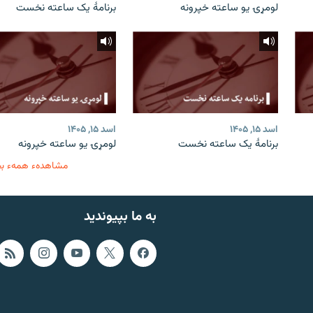
لومړۍ یو ساعته خپرونه
برنامۀ یک ساعته نخست
اسد ۱۵, ۱۴۰۵
اسد ۱۵, ۱۴۰۵
برنامۀ یک ساعته نخست
لومړۍ یو ساعته خپرونه
مشاهدهء همهء ب
به ما بپیوندید