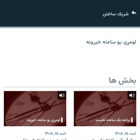
تماس
شریک ساختن
صفحه پشتو
Azadi English
لومړۍ یو ساعته خپرونه
به ما بپیوندید
بخش ها
همۀ سایت‌های رادیو آزادی/ رادیو اروپای آزاد
اسد ۱۵, ۱۴۰۵
اسد ۱۵, ۱۴۰۵