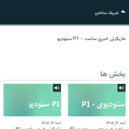
تماس
شریک ساختن
صفحه پشتو
Azadi English
مازیګرنی خبري ساعت - P1 سټوډیو
به ما بپیوندید
بخش ها
همۀ سایت‌های رادیو آزادی/ رادیو اروپای آزاد
اسد ۱۶, ۱۴۰۵
اسد ۱۶, ۱۴۰۵