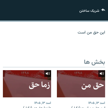
تماس
شریک ساختن
صفحه پشتو
Azadi English
این حق من است
به ما بپیوندید
بخش ها
همۀ سایت‌های رادیو آزادی/ رادیو اروپای آزاد
اسد ۱۳, ۱۴۰۵
اسد ۱۳, ۱۴۰۵