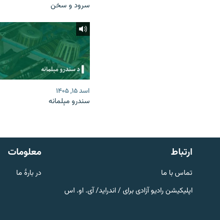
سرود و سخن
اسد ۱۵, ۱۴۰۵
سندرو مېلمانه
صفحه پشتو
Azadi English
به ما بپیوندید
ارتباط
معلومات
تماس با ما
در بارۀ ما
اپلیکیشن رادیو آزادی برای / اندراید/ آی. او. اس
همۀ سایت‌های رادیو آزادی/ رادیو
اروپای آزاد