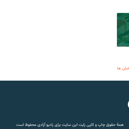
خش ها
همۀ حقوق چاپ و کاپی رایت این سایت برای رادیو آزادی محفوظ است