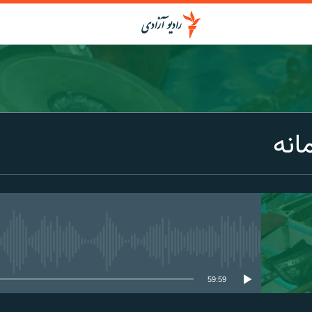
انه
media source currently available
59:59