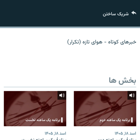
تماس
شریک ساختن
صفحه پشتو
Azadi English
خبرهای کوتاه - هوای تازه (تکرار)
به ما بپیوندید
بخش ها
همۀ سایت‌های رادیو آزادی/ رادیو اروپای آزاد
اسد ۱۸, ۱۴۰۵
اسد ۱۸, ۱۴۰۵