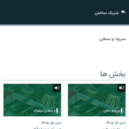
تماس
شریک ساختن
صفحه پشتو
Azadi English
سرود و سخن
به ما بپیوندید
بخش ها
همۀ سایت‌های رادیو آزادی/ رادیو اروپای آزاد
اسد ۱۶, ۱۴۰۵
اسد ۱۵, ۱۴۰۵