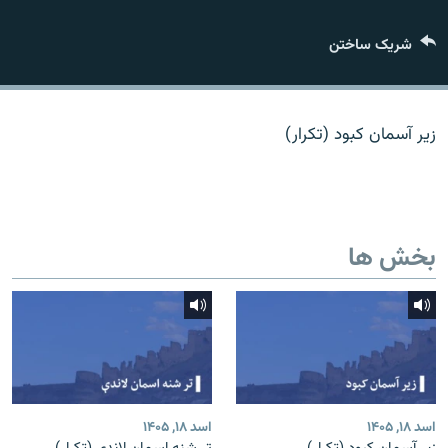
تماس
شریک ساختن
صفحه پشتو
Azadi English
زیر آسمان کبود (تکرار)
به ما بپیوندید
بخش ها
همۀ سایت‌های رادیو آزادی/ رادیو اروپای آزاد
اسد ۱۸, ۱۴۰۵
اسد ۱۸, ۱۴۰۵