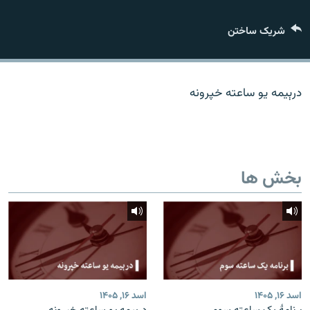
تماس
شریک ساختن
صفحه پشتو
Azadi English
درېیمه یو ساعته خپرونه
به ما بپیوندید
بخش ها
همۀ سایت‌های رادیو آزادی/ رادیو اروپای آزاد
اسد ۱۶, ۱۴۰۵
اسد ۱۶, ۱۴۰۵