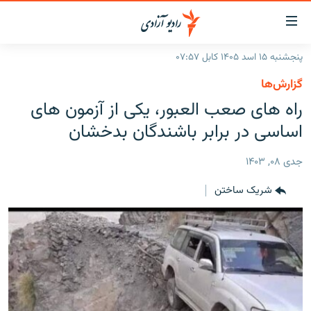
ینک‌های
ابل
سترسی
پنجشنبه ۱۵ اسد ۱۴۰۵ کابل ۰۷:۵۷
ازگشت
صفحه نخست
گزارش‌ها
ه
گزارش‌ها
راه های صعب العبور، یکی از آزمون های
تن
صلی
خبرها
افغانستان
اساسی در برابر باشندگان بدخشان
ازگشت
جدول نشرات
منطقه
افغانستان
ه
جدی ۰۸, ۱۴۰۳
نوی
مصاحبه‌ها
جهان
شرق میانه
صلی
شریک ساختن
برنامه‌ها
جهان
راجعه
ه
مجموعه تصویری
فحه
ورزش
ستجو
بحران مهاجرت
'کووید-۱۹'