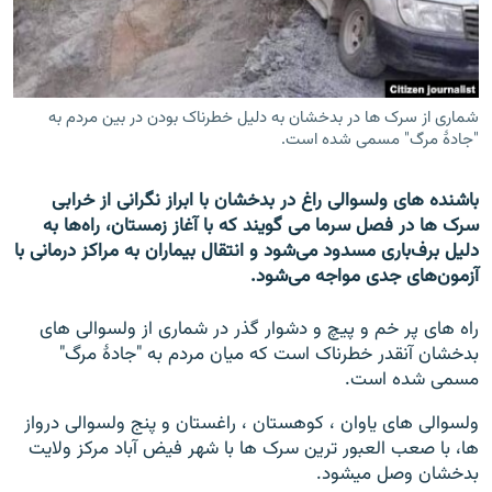
تماس
صفحه پشتو
Azadi English
شماری از سرک ها در بدخشان به دلیل خطرناک بودن در بین مردم به
"جادۀ مرگ" مسمی شده است.
به ما بپیوندید
باشنده های ولسوالی‌ راغ در بدخشان با ابراز نگرانی از خرابی
سرک ها در فصل سرما می گویند که با آغاز زمستان، راه‌ها به
دلیل برف‌باری مسدود می‌شود و انتقال بیماران به مراکز درمانی با
آزمون‌های جدی مواجه می‌شود.
همۀ سایت‌های رادیو آزادی/ رادیو اروپای آزاد
راه های پر خم و پیچ و دشوار گذر در شماری از ولسوالی های
بدخشان آنقدر خطرناک است که میان مردم به "جادۀ مرگ"
مسمی شده است.
ولسوالی های یاوان ، کوهستان ، راغستان و پنج ولسوالی درواز
ها، با صعب العبور ترین سرک ها با شهر فیض آباد مرکز ولایت
بدخشان وصل میشود.