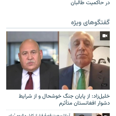
در حاکمیت طالبان
گفتگوهای ویژه
خلیل‌زاد: از پایان جنگ خوشحال و از شرایط
دشوار افغانستان متأثرم
آریانا سعید؛ قصۀ فرار از کابل و البوم "برای