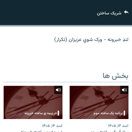
تماس
شریک ساختن
صفحه پشتو
Azadi English
لنډ خبرونه - ورک شوي عزیزان (تکرار)
به ما بپیوندید
بخش ها
همۀ سایت‌های رادیو آزادی/ رادیو اروپای آزاد
اسد ۱۴, ۱۴۰۵
اسد ۱۴, ۱۴۰۵