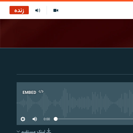
زنده
EMBED
No 
0:00
لینک مستقیم