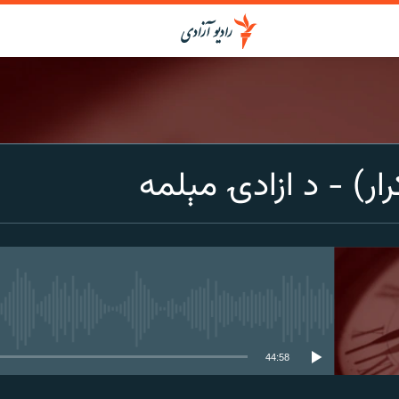
ار) - د ازادۍ مېلمه
media source currently available
44:58