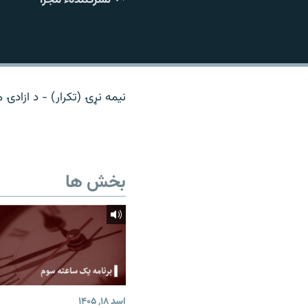
تماس
نیمه نړۍ (تکرار) - د ازادۍ 
بخش ها
اسد ۱۸, ۱۴۰۵