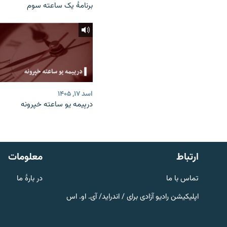
برنامۀ یک ساعته سوم
اسد ۱۷, ۱۴۰۵
درېیمه یو ساعته خپرونه
صفحه پشتو
Azadi English
به ما بپیوندید
ارتباط
معلومات
تماس با ما
در بارۀ ما
اپلیکیشن رادیو آزادی برای / اندراید/ آی. او. اس
همۀ سایت‌های رادیو آزادی/ رادیو
اروپای آزاد