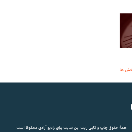
خش ها
همۀ حقوق چاپ و کاپی رایت این سایت برای رادیو آزادی محفوظ است