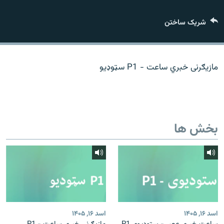
تماس
شریک ساختن
صفحه پشتو
Azadi English
مازیګرنی خبري ساعت - P1 سټوډیو
به ما بپیوندید
بخش ها
همۀ سایت‌های رادیو آزادی/ رادیو اروپای آزاد
اسد ۱۶, ۱۴۰۵
اسد ۱۶, ۱۴۰۵