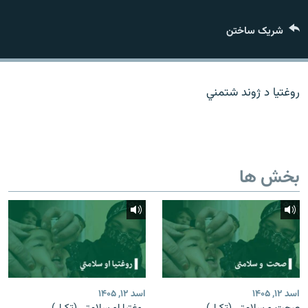
تماس
شریک ساختن
صفحه پشتو
Azadi English
روغتیا د ژوند شتمني
به ما بپیوندید
بخش ها
همۀ سایت‌های رادیو آزادی/ رادیو اروپای آزاد
اسد ۱۲, ۱۴۰۵
اسد ۱۲, ۱۴۰۵