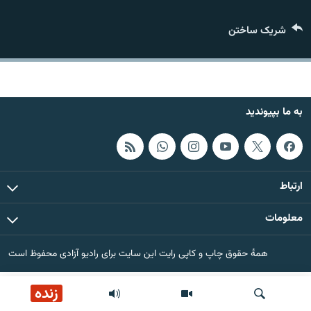
تماس
شریک ساختن
صفحه پشتو
Azadi English
به ما بپیوندید
به ما بپیوندید
همۀ سایت‌های رادیو آزادی/ رادیو اروپای آزاد
ارتباط
معلومات
همۀ حقوق چاپ و کاپی رایت این سایت برای رادیو آزادی محفوظ است
زنده