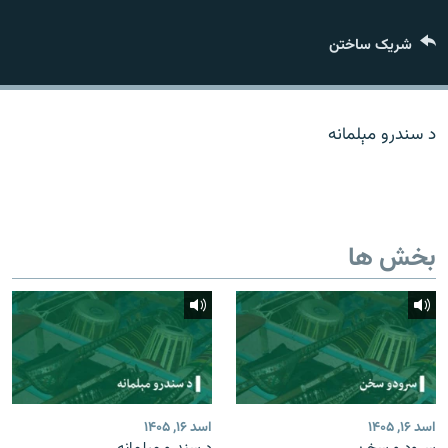
تماس
شریک ساختن
صفحه پشتو
Azadi English
د سندرو مېلمانه
به ما بپیوندید
بخش ها
همۀ سایت‌های رادیو آزادی/ رادیو اروپای آزاد
اسد ۱۶, ۱۴۰۵
اسد ۱۶, ۱۴۰۵