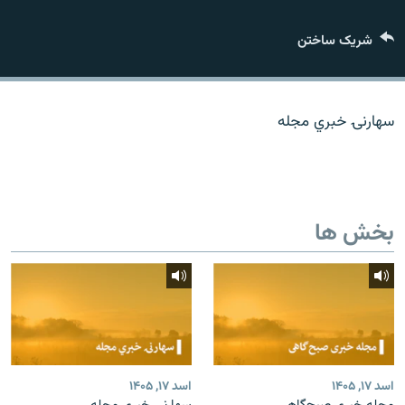
تماس
شریک ساختن
صفحه پشتو
Azadi English
سهارنۍ خبري مجله
به ما بپیوندید
بخش ها
همۀ سایت‌های رادیو آزادی/ رادیو اروپای آزاد
اسد ۱۷, ۱۴۰۵
اسد ۱۷, ۱۴۰۵