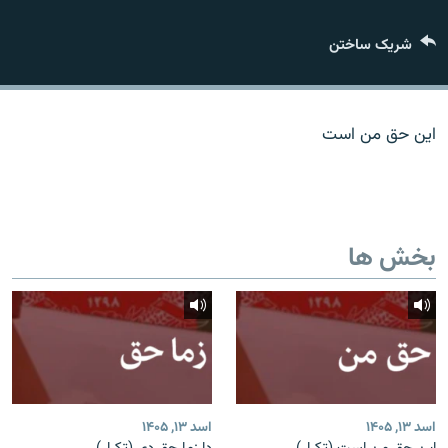
تماس
شریک ساختن
صفحه پشتو
Azadi English
این حق من است
به ما بپیوندید
بخش ها
همۀ سایت‌های رادیو آزادی/ رادیو اروپای آزاد
اسد ۱۳, ۱۴۰۵
اسد ۱۳, ۱۴۰۵