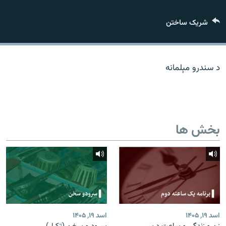
تماس
شریک ساختن
صفحه پشتو
Azadi English
د سندرو مېلمانه
به ما بپیوندید
بخش ها
همۀ سایت‌های رادیو آزادی/ رادیو اروپای آزاد
اسد ۱۹, ۱۴۰۵
اسد ۱۹, ۱۴۰۵