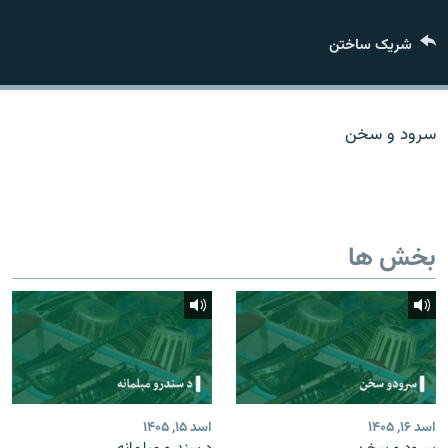
تماس
شریک ساختن
صفحه پشتو
Azadi English
سرود و سخن
به ما بپیوندید
بخش ها
همۀ سایت‌های رادیو آزادی/ رادیو اروپای آزاد
اسد ۱۶, ۱۴۰۵
اسد ۱۵, ۱۴۰۵