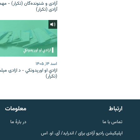
آزادی و شنونده‌گان (تکرار) - مهم
آزادی (تکرار)
اسد ۱۴, ۱۴۰۵
ازادي او اورېدونکي - د ازادۍ مېل
(تکرار)
صفحه پشتو
Azadi English
به ما بپیوندید
ارتباط
معلومات
تماس با ما
در بارۀ ما
اپلیکیشن رادیو آزادی برای / اندراید/ آی. او. اس
همۀ سایت‌های رادیو آزادی/ رادیو