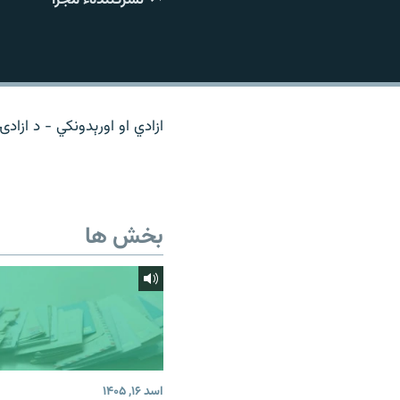
تماس
ازادي او اورېدونکي - د ازادۍ
بخش ها
اسد ۱۶, ۱۴۰۵