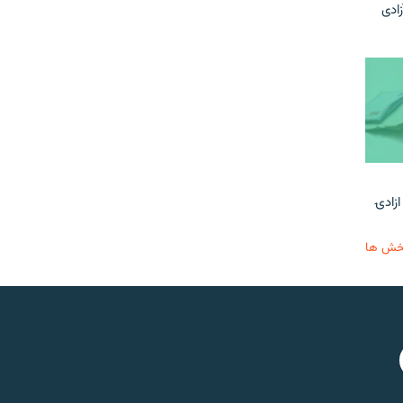
زادی
ازادۍ
خش ها