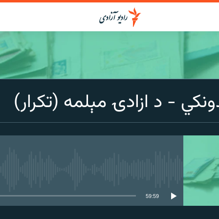
دونکي - د ازادۍ مېلمه (تکرار)
media source currently available
59:59