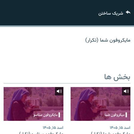
تماس
شریک ساختن
صفحه پشتو
Azadi English
مایکروفون شما (تکرار)
به ما بپیوندید
بخش ها
همۀ سایت‌های رادیو آزادی/ رادیو اروپای آزاد
اسد ۱۵, ۱۴۰۵
اسد ۱۵, ۱۴۰۵