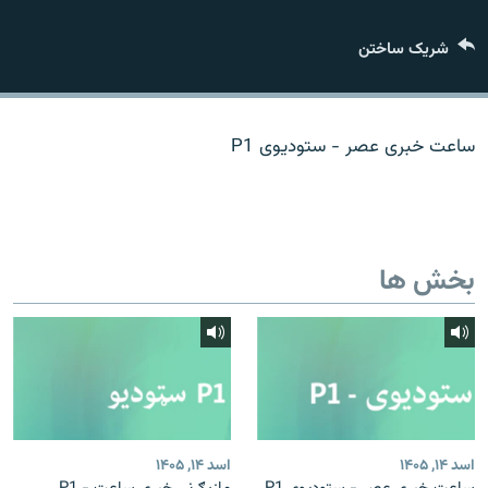
تماس
شریک ساختن
صفحه پشتو
Azadi English
ساعت خبری عصر - ستودیوی P1
به ما بپیوندید
بخش ها
همۀ سایت‌های رادیو آزادی/ رادیو اروپای آزاد
اسد ۱۴, ۱۴۰۵
اسد ۱۴, ۱۴۰۵