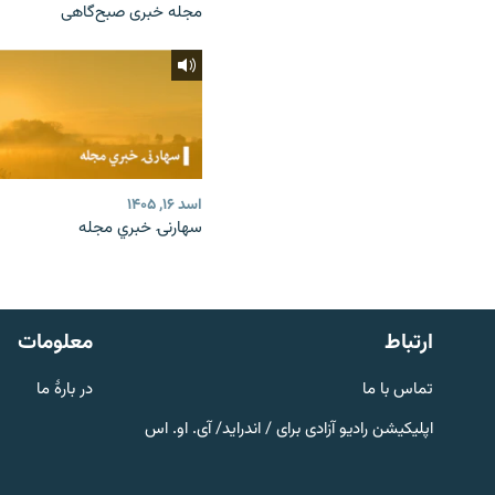
مجله خبری صبح‌گاهی
اسد ۱۶, ۱۴۰۵
سهارنۍ خبري مجله
صفحه پشتو
Azadi English
به ما بپیوندید
ارتباط
معلومات
تماس با ما
در بارۀ ما
اپلیکیشن رادیو آزادی برای / اندراید/ آی. او. اس
همۀ سایت‌های رادیو آزادی/ رادیو
اروپای آزاد