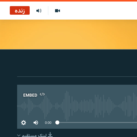
زنده
EMBED
No 
0:00
لینک مستقیم