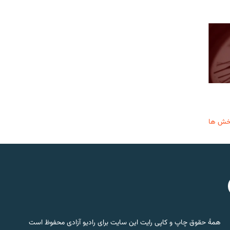
خش ها
همۀ حقوق چاپ و کاپی رایت این سایت برای رادیو آزادی محفوظ است