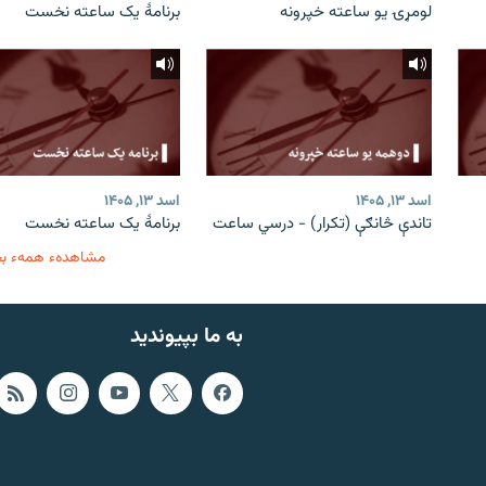
لومړۍ یو ساعته خپرونه
برنامۀ یک ساعته نخست
اسد ۱۳, ۱۴۰۵
اسد ۱۳, ۱۴۰۵
تاندې څانګې (تکرار) - درسي ساعت
برنامۀ یک ساعته نخست
مشاهدهء همهء ب
به ما بپیوندید