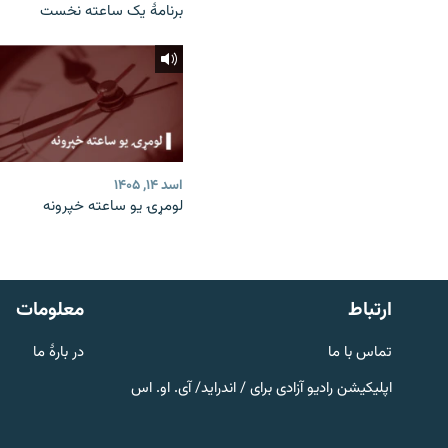
برنامۀ یک ساعته نخست
اسد ۱۴, ۱۴۰۵
لومړۍ یو ساعته خپرونه
صفحه پشتو
Azadi English
به ما بپیوندید
ارتباط
معلومات
تماس با ما
در بارۀ ما
اپلیکیشن رادیو آزادی برای / اندراید/ آی. او. اس
همۀ سایت‌های رادیو آزادی/ رادیو
اروپای آزاد