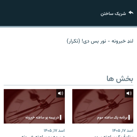
تماس
شریک ساختن
صفحه پشتو
Azadi English
لنډ خبرونه - نور بس دی! (تکرار)
به ما بپیوندید
بخش ها
همۀ سایت‌های رادیو آزادی/ رادیو اروپای آزاد
اسد ۱۷, ۱۴۰۵
اسد ۱۷, ۱۴۰۵