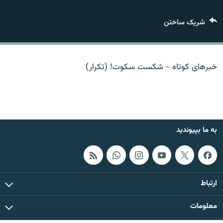
تماس
شریک ساختن
صفحه پشتو
Azadi English
خبرهای کوتاه - شکست سکوت! (تکرار)
به ما بپیوندید
همۀ سایت‌های رادیو آزادی/ رادیو اروپای آزاد
به ما بپیوندید
ارتباط
معلومات