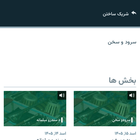
تماس
شریک ساختن
صفحه پشتو
Azadi English
سرود و سخن
به ما بپیوندید
بخش ها
همۀ سایت‌های رادیو آزادی/ رادیو اروپای آزاد
اسد ۱۵, ۱۴۰۵
اسد ۱۴, ۱۴۰۵