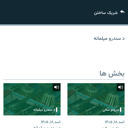
تماس
شریک ساختن
صفحه پشتو
Azadi English
د سندرو مېلمانه
به ما بپیوندید
بخش ها
همۀ سایت‌های رادیو آزادی/ رادیو اروپای آزاد
اسد ۱۸, ۱۴۰۵
اسد ۱۸, ۱۴۰۵